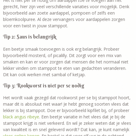
Het is niet per se nodig om aardappel toe te voegen aan het
gerecht, hier zijn veel verschillende variaties voor mogelijk. Denk
bijvoorbeeld aan zoete aardappel, pompoen of zelfs een
bloemkoolpuree. Al deze vervangers voor aardappelen zorgen
voor een twist in jouw stamppot.
Tip 2: Saus is belangrijk
Een beetje smaak toevoegen is ook erg belangrijk. Probeer
bijvoorbeeld mosterd, of picalilly. Dit zorgt voor een mix van
smaken en kan er voor zorgen dat mensen die het normaal niet
lekker vinden om stamppot te eten van gedachten veranderen.
Dit kan ook werken met sambal of ketjap.
Tip 3: Rookworst is niet per se nodig
Het wordt vaak gezegd dat rookworst per se bij stamppot hoort,
maar dit is absoluut niet waar! Je hebt genoeg soorten vlees dat
lekker is bij stamppot. Doe er bijvoorbeeld kipfilet bij, of probeer
black angus ribeye
. Een beetje variatie in het vlees dat je bij de
stamppot krijgt is niet verkeerd. En wil je zeker weten dat je vlees
van kwaliteit is en snel geleverd wordt? Dat kan, je kunt namelijk
vlees online kopen
. En bestel je dat voor elf uur in de ochtend,