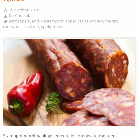
19 oktober, 2016
De Chefkok
aardappels
,
andijviestamppot
,
appel
,
cashewnoten
,
chorizo
,
rookworst
,
rozijnen
,
spekreepjes
Stamppot wordt vaak geserveerd in combinatie met een