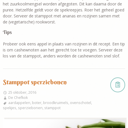
het zuurkoolmengsel worden afgegoten. Dit kan daarna door de
puree. Hetzelfde geldt voor de spekreepjes. Roer het geheel goed
door. Serveer de stamppot met ananas en rozijnen samen met
de (vegetarische) rookworst.
Tips
Probeer ook eens appel in plaats van rozijnen in dit recept. Een tip
is om cashewnoten aan het gerecht toe te voegen. Serveer deze
los van de stamppot, anders worden de cashewnoten snel slof.
Stamppot sperziebonen
25 oktober, 2016
De Chefkok
aardappelen
,
boter
,
broodkruimels
,
ovenschotel
,
spekjes
,
sperziebonen
,
stamppot