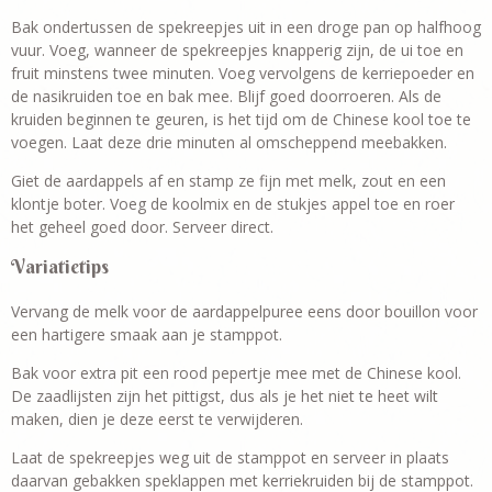
Bak ondertussen de spekreepjes uit in een droge pan op halfhoog
vuur. Voeg, wanneer de spekreepjes knapperig zijn, de ui toe en
fruit minstens twee minuten. Voeg vervolgens de kerriepoeder en
de nasikruiden toe en bak mee. Blijf goed doorroeren. Als de
kruiden beginnen te geuren, is het tijd om de Chinese kool toe te
voegen. Laat deze drie minuten al omscheppend meebakken.
Giet de aardappels af en stamp ze fijn met melk, zout en een
klontje boter. Voeg de koolmix en de stukjes appel toe en roer
het geheel goed door. Serveer direct.
Variatietips
Vervang de melk voor de aardappelpuree eens door bouillon voor
een hartigere smaak aan je stamppot.
Bak voor extra pit een rood pepertje mee met de Chinese kool.
De zaadlijsten zijn het pittigst, dus als je het niet te heet wilt
maken, dien je deze eerst te verwijderen.
Laat de spekreepjes weg uit de stamppot en serveer in plaats
daarvan gebakken speklappen met kerriekruiden bij de stamppot.