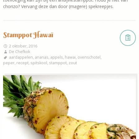
chorizo? Vervang deze dan door (magere) spekreepjes.
Stamppot Hawaï
2 oktober, 2016
De Chefkok
aardappelen
,
ananas
,
appels
,
hawai
,
ovenschotel
,
peper
,
recept
,
spitskool
,
stamppot
,
zout