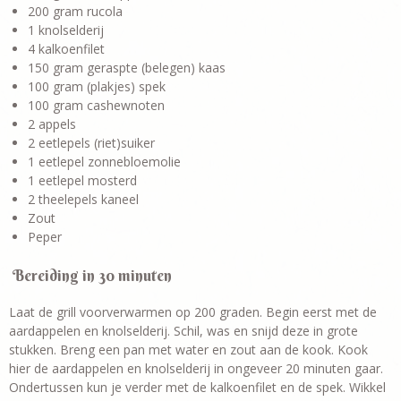
200 gram rucola
1 knolselderij
4 kalkoenfilet
150 gram geraspte (belegen) kaas
100 gram (plakjes) spek
100 gram cashewnoten
2 appels
2 eetlepels (riet)suiker
1 eetlepel zonnebloemolie
1 eetlepel mosterd
2 theelepels kaneel
Zout
Peper
Bereiding in 30 minuten
Laat de grill voorverwarmen op 200 graden. Begin eerst met de
aardappelen en knolselderij. Schil, was en snijd deze in grote
stukken. Breng een pan met water en zout aan de kook. Kook
hier de aardappelen en knolselderij in ongeveer 20 minuten gaar.
Ondertussen kun je verder met de kalkoenfilet en de spek. Wikkel