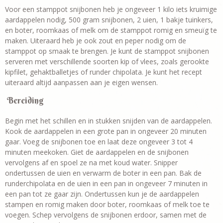
Voor een stamppot snijbonen heb je ongeveer 1 kilo iets kruimige
aardappelen nodig, 500 gram snijbonen, 2 uien, 1 bakje tuinkers,
en boter, roomkaas of melk om de stamppot romig en smeuïg te
maken. Uiteraard heb je ook zout en peper nodig om de
stamppot op smaak te brengen. Je kunt de stamppot snijbonen
serveren met verschillende soorten kip of vlees, zoals gerookte
kipfilet, gehaktballetjes of runder chipolata. Je kunt het recept
uiteraard altijd aanpassen aan je eigen wensen.
Bereiding
Begin met het schillen en in stukken snijden van de aardappelen.
Kook de aardappelen in een grote pan in ongeveer 20 minuten
gaar. Voeg de snijbonen toe en laat deze ongeveer 3 tot 4
minuten meekoken. Giet de aardappelen en de snijbonen
vervolgens af en spoel ze na met koud water. Snipper
ondertussen de uien en verwarm de boter in een pan. Bak de
runderchipolata en de uien in een pan in ongeveer 7 minuten in
een pan tot ze gaar zijn. Ondertussen kun je de aardappelen
stampen en romig maken door boter, roomkaas of melk toe te
voegen. Schep vervolgens de snijbonen erdoor, samen met de