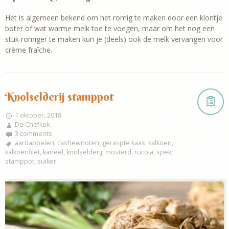
Het is algemeen bekend om het romig te maken door een klontje
boter of wat warme melk toe te voegen, maar om het nog een
stuk romiger te maken kun je (deels) ook de melk vervangen voor
crème fraîche.
Knolselderij stamppot
1 oktober, 2018
De Chefkok
3 comments
aardappelen
,
cashewnoten
,
geraspte kaas
,
kalkoen
,
kalkoenfilet
,
kaneel
,
knolselderij
,
mosterd
,
rucola
,
spek
,
stamppot
,
suiker