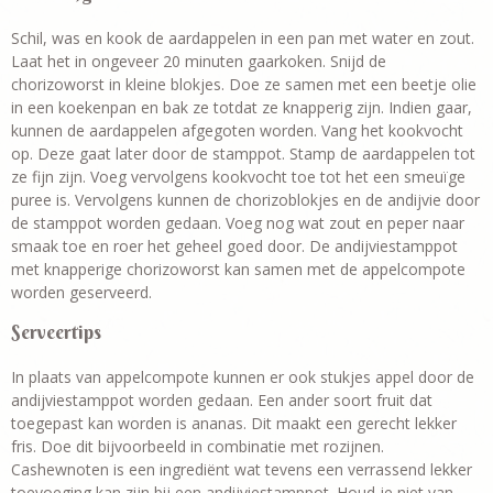
Schil, was en kook de aardappelen in een pan met water en zout.
Laat het in ongeveer 20 minuten gaarkoken. Snijd de
chorizoworst in kleine blokjes. Doe ze samen met een beetje olie
in een koekenpan en bak ze totdat ze knapperig zijn. Indien gaar,
kunnen de aardappelen afgegoten worden. Vang het kookvocht
op. Deze gaat later door de stamppot. Stamp de aardappelen tot
ze fijn zijn. Voeg vervolgens kookvocht toe tot het een smeuïge
puree is. Vervolgens kunnen de chorizoblokjes en de andijvie door
de stamppot worden gedaan. Voeg nog wat zout en peper naar
smaak toe en roer het geheel goed door. De andijviestamppot
met knapperige chorizoworst kan samen met de appelcompote
worden geserveerd.
Serveertips
In plaats van appelcompote kunnen er ook stukjes appel door de
andijviestamppot worden gedaan. Een ander soort fruit dat
toegepast kan worden is ananas. Dit maakt een gerecht lekker
fris. Doe dit bijvoorbeeld in combinatie met rozijnen.
Cashewnoten is een ingrediënt wat tevens een verrassend lekker
toevoeging kan zijn bij een andijviestamppot. Houd je niet van