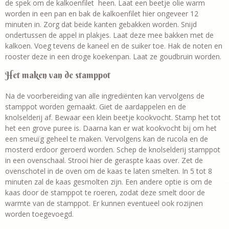
de spek om de kalkoenfilet heen. Laat een beetje olie warm
worden in een pan en bak de kalkoenfilet hier ongeveer 12
minuten in. Zorg dat beide kanten gebakken worden. Snijd
ondertussen de appel in plakjes. Laat deze mee bakken met de
kalkoen. Voeg tevens de kaneel en de suiker toe. Hak de noten en
rooster deze in een droge koekenpan. Laat ze goudbruin worden.
Het maken van de stamppot
Na de voorbereiding van alle ingrediënten kan vervolgens de
stamppot worden gemaakt. Giet de aardappelen en de
knolselderij af. Bewaar een klein beetje kookvocht. Stamp het tot
het een grove puree is. Daarna kan er wat kookvocht bij om het
een smeuïg geheel te maken. Vervolgens kan de rucola en de
mosterd erdoor geroerd worden. Schep de knolselderij stamppot
in een ovenschaal. Strooi hier de geraspte kaas over. Zet de
ovenschotel in de oven om de kaas te laten smelten. In 5 tot 8
minuten zal de kaas gesmolten zijn. Een andere optie is om de
kaas door de stamppot te roeren, zodat deze smelt door de
warmte van de stamppot. Er kunnen eventueel ook rozijnen
worden toegevoegd.