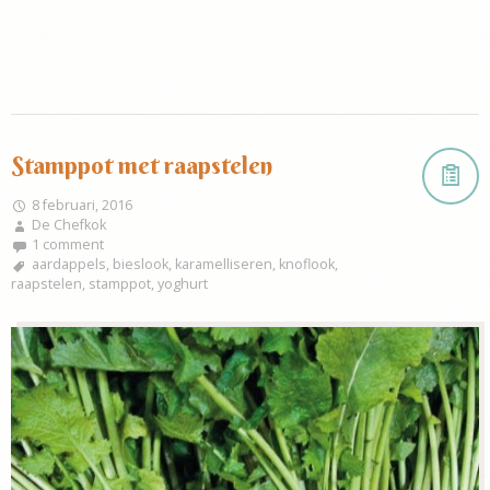
Stamppot met raapstelen
8 februari, 2016
De Chefkok
1 comment
aardappels
,
bieslook
,
karamelliseren
,
knoflook
,
raapstelen
,
stamppot
,
yoghurt