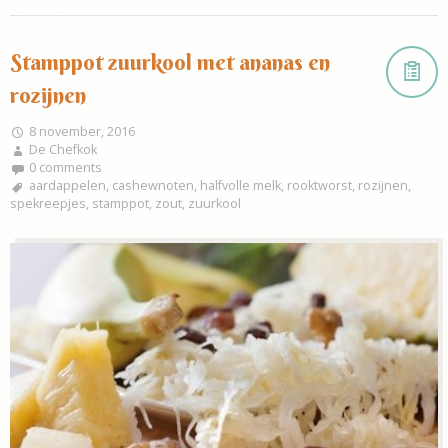
Stamppot zuurkool met ananas en
rozijnen
8 november, 2016
De Chefkok
0 comments
aardappelen
,
cashewnoten
,
halfvolle melk
,
rooktworst
,
rozijnen
,
spekreepjes
,
stamppot
,
zout
,
zuurkool