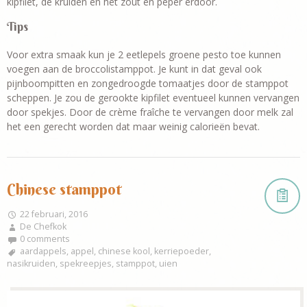
kipfilet, de kruiden en het zout en peper erdoor.
Tips
Voor extra smaak kun je 2 eetlepels groene pesto toe kunnen
voegen aan de broccolistamppot. Je kunt in dat geval ook
pijnboompitten en zongedroogde tomaatjes door de stamppot
scheppen. Je zou de gerookte kipfilet eventueel kunnen vervangen
door spekjes. Door de crème fraîche te vervangen door melk zal
het een gerecht worden dat maar weinig calorieën bevat.
Chinese stamppot
22 februari, 2016
De Chefkok
0 comments
aardappels
,
appel
,
chinese kool
,
kerriepoeder
,
nasikruiden
,
spekreepjes
,
stamppot
,
uien