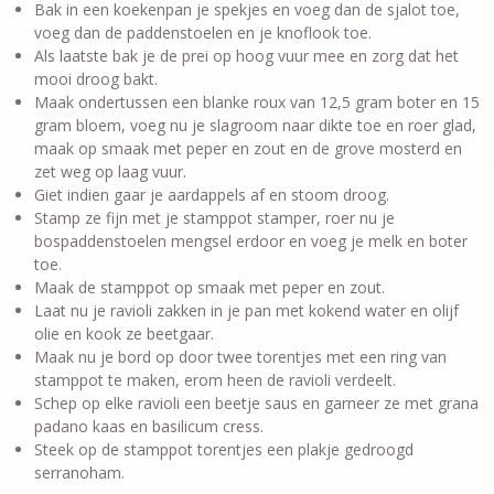
Bak in een koekenpan je spekjes en voeg dan de sjalot toe,
voeg dan de paddenstoelen en je knoflook toe.
Als laatste bak je de prei op hoog vuur mee en zorg dat het
mooi droog bakt.
Maak ondertussen een blanke roux van 12,5 gram boter en 15
gram bloem, voeg nu je slagroom naar dikte toe en roer glad,
maak op smaak met peper en zout en de grove mosterd en
zet weg op laag vuur.
Giet indien gaar je aardappels af en stoom droog.
Stamp ze fijn met je stamppot stamper, roer nu je
bospaddenstoelen mengsel erdoor en voeg je melk en boter
toe.
Maak de stamppot op smaak met peper en zout.
Laat nu je ravioli zakken in je pan met kokend water en olijf
olie en kook ze beetgaar.
Maak nu je bord op door twee torentjes met een ring van
stamppot te maken, erom heen de ravioli verdeelt.
Schep op elke ravioli een beetje saus en garneer ze met grana
padano kaas en basilicum cress.
Steek op de stamppot torentjes een plakje gedroogd
serranoham.