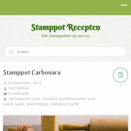
Stamppot Recepten
Alle stamppotten op een rij.
Stamppot Carbonara
8 september, 2014
De Chefkok
0 comments
aardappelen
,
kaas
,
mosterd
,
paddenstoelen
,
prei
,
ravioli
,
sjalot
,
spekreepjes
,
stamppot
,
truffel