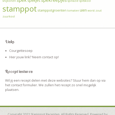
spek
spekreepjes
spekjes
snijbonen
spinazie
spitskool
stamppot
uien
stamppotgroenten
tomaten
worst
zout
zuurkool
Links
Courgettesoep
Hier jouw link? Neem contact op!
Recept insturen
Wil jij een recept delen met deze websites? Stuur hem dan op via
het contact formulier. We zullen het recept zo snel mogelijk
plaatsen.
Copyright 2022 Stamppot Recepten. All Rights Reserved. Powered by