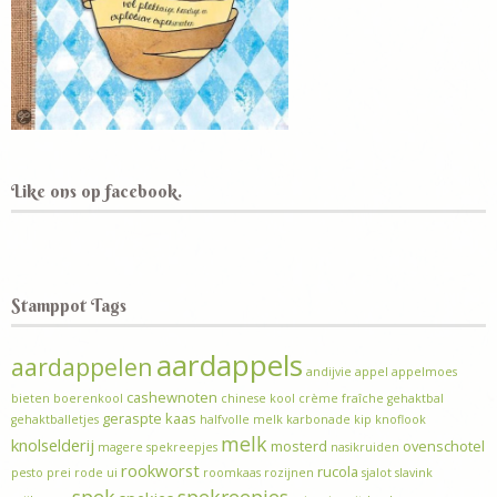
Like ons op facebook.
Stamppot Tags
aardappels
aardappelen
andijvie
appel
appelmoes
cashewnoten
bieten
boerenkool
chinese kool
crème fraîche
gehaktbal
geraspte kaas
gehaktballetjes
halfvolle melk
karbonade
kip
knoflook
melk
knolselderij
mosterd
ovenschotel
magere spekreepjes
nasikruiden
rookworst
rucola
pesto
prei
rode ui
roomkaas
rozijnen
sjalot
slavink