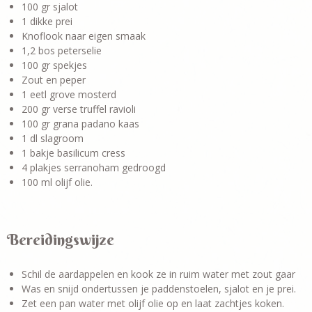
100 gr sjalot
1 dikke prei
Knoflook naar eigen smaak
1,2 bos peterselie
100 gr spekjes
Zout en peper
1 eetl grove mosterd
200 gr verse truffel ravioli
100 gr grana padano kaas
1 dl slagroom
1 bakje basilicum cress
4 plakjes serranoham gedroogd
100 ml olijf olie.
Bereidingswijze
Schil de aardappelen en kook ze in ruim water met zout gaar
Was en snijd ondertussen je paddenstoelen, sjalot en je prei.
Zet een pan water met olijf olie op en laat zachtjes koken.