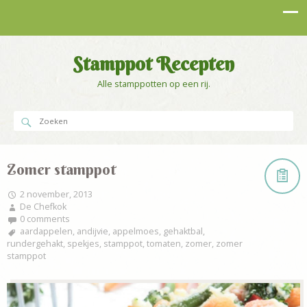
Stamppot Recepten
Alle stamppotten op een rij.
Zomer stamppot
2 november, 2013
De Chefkok
0 comments
aardappelen
,
andijvie
,
appelmoes
,
gehaktbal
,
rundergehakt
,
spekjes
,
stamppot
,
tomaten
,
zomer
,
zomer
stamppot