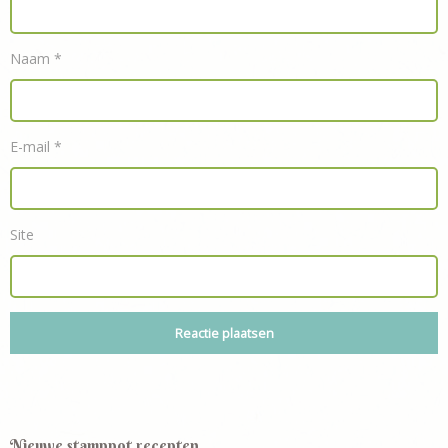
Naam
*
E-mail
*
Site
Nieuwe stamppot recepten