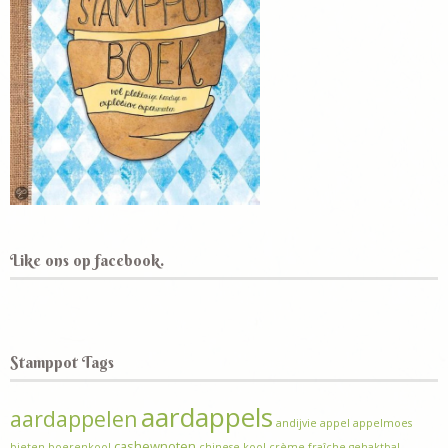
Like ons op facebook.
Stamppot Tags
aardappels
aardappelen
andijvie
appel
appelmoes
cashewnoten
bieten
boerenkool
chinese kool
crème fraîche
gehaktbal