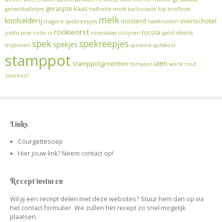
geraspte kaas
gehaktballetjes
halfvolle melk
karbonade
kip
knoflook
melk
knolselderij
mosterd
ovenschotel
magere spekreepjes
nasikruiden
rookworst
rucola
pesto
prei
rode ui
roomkaas
rozijnen
sjalot
slavink
spek
spekreepjes
spekjes
snijbonen
spinazie
spitskool
stamppot
uien
stamppotgroenten
tomaten
worst
zout
zuurkool
Links
Courgettesoep
Hier jouw link? Neem contact op!
Recept insturen
Wil jij een recept delen met deze websites? Stuur hem dan op via
het contact formulier. We zullen het recept zo snel mogelijk
plaatsen.