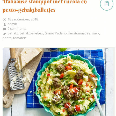
Italiaanse stamppot met rucola en
pesto-gehaktballetjes
18 september, 2018
admin
0 comments
gehakt
,
gehaktballetjes
,
Grano Padano
,
kerstomaatjes
,
melk
,
pesto
,
tomaten