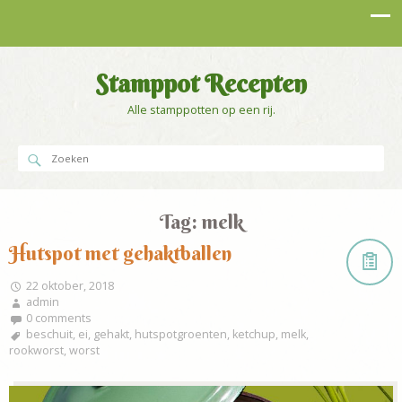
Stamppot Recepten
Alle stamppotten op een rij.
Tag:
melk
Hutspot met gehaktballen
22 oktober, 2018
admin
0 comments
beschuit
,
ei
,
gehakt
,
hutspotgroenten
,
ketchup
,
melk
,
rookworst
,
worst