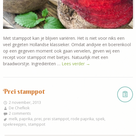
Met stamppot kan je blijven variëren. Het is niet voor niks een
veel gegeten Hollandse klassieker. Omdat andijvie en boerenkool
op een gegeven moment ook gaan vervelen, geven wij een
recept voor stamppot met bietjes. Natuurlijk met een
braadworstje. Ingrediënten …
Lees verder
→
Prei stamppot
2 november, 2013
De Chefkok
2 comments
melk
,
paprika
,
prei
,
prei stamppot
,
rode paprika
,
spek
,
spekreepjes
,
stamppot