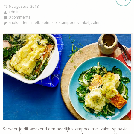
6 augustus, 2018
admin
0 comments
knolselderij
,
melk
,
spinazie
,
stamppot
,
venkel
,
zalm
Serveer je dit weekend een heerlijk stamppot met zalm, spinazie