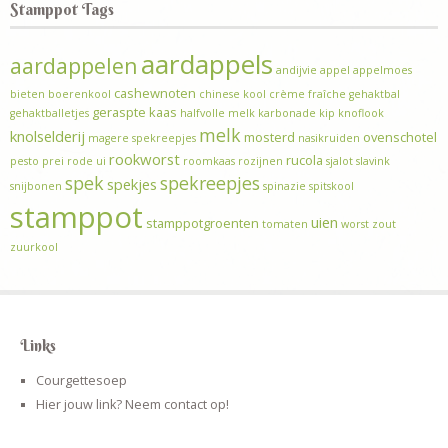
Stamppot Tags
aardappels
aardappelen
andijvie
appel
appelmoes
cashewnoten
bieten
boerenkool
chinese kool
crème fraîche
gehaktbal
geraspte kaas
gehaktballetjes
halfvolle melk
karbonade
kip
knoflook
melk
knolselderij
mosterd
ovenschotel
magere spekreepjes
nasikruiden
rookworst
rucola
pesto
prei
rode ui
roomkaas
rozijnen
sjalot
slavink
spek
spekreepjes
spekjes
snijbonen
spinazie
spitskool
stamppot
uien
stamppotgroenten
tomaten
worst
zout
zuurkool
Links
Courgettesoep
Hier jouw link? Neem contact op!