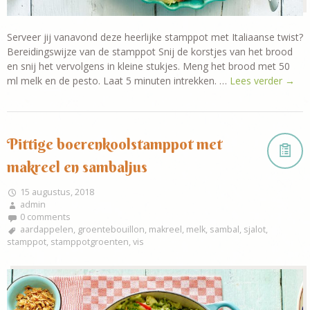
Serveer jij vanavond deze heerlijke stamppot met Italiaanse twist?
Bereidingswijze van de stamppot Snij de korstjes van het brood
en snij het vervolgens in kleine stukjes. Meng het brood met 50
ml melk en de pesto. Laat 5 minuten intrekken. …
Lees verder
→
Pittige boerenkoolstamppot met
makreel en sambaljus
15 augustus, 2018
admin
0 comments
aardappelen
,
groentebouillon
,
makreel
,
melk
,
sambal
,
sjalot
,
stamppot
,
stamppotgroenten
,
vis