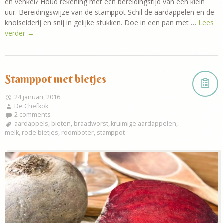
en venkel? Houd rekening met een bereidingstijd van een klein
uur. Bereidingswijze van de stamppot Schil de aardappelen en de
knolselderij en snij in gelijke stukken. Doe in een pan met …
Lees
verder
→
Stamppot met bietjes
24 januari, 2016
De Chefkok
2 comments
aardappels
,
bieten
,
braadworst
,
kruimige aardappelen
,
melk
,
rode bietjes
,
roomboter
,
stamppot