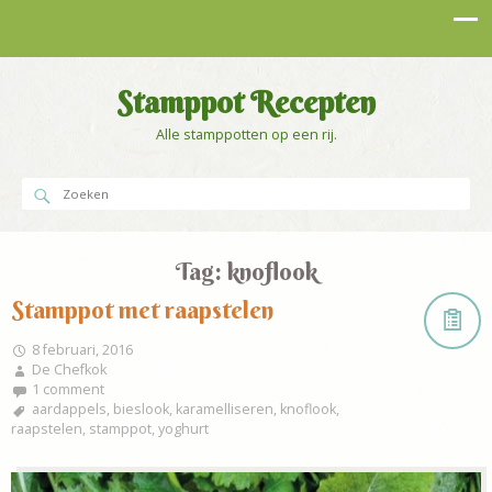
Stamppot Recepten
Alle stamppotten op een rij.
Tag:
knoflook
Stamppot met raapstelen
8 februari, 2016
De Chefkok
1 comment
aardappels
,
bieslook
,
karamelliseren
,
knoflook
,
raapstelen
,
stamppot
,
yoghurt