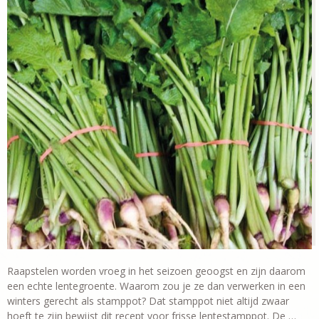
Raapstelen worden vroeg in het seizoen geoogst en zijn daarom
een echte lentegroente. Waarom zou je ze dan verwerken in een
winters gerecht als stamppot? Dat stamppot niet altijd zwaar
hoeft te zijn bewijst dit recept voor frisse lentestamppot. De …