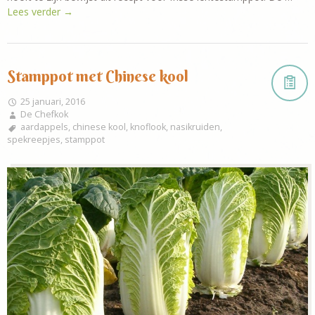
Lees verder
→
Stamppot met Chinese kool
25 januari, 2016
De Chefkok
aardappels
,
chinese kool
,
knoflook
,
nasikruiden
,
spekreepjes
,
stamppot