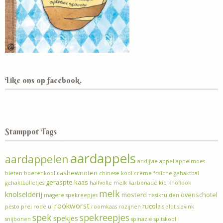
Like ons op facebook.
Stamppot Tags
aardappels
aardappelen
andijvie
appel
appelmoes
cashewnoten
bieten
boerenkool
chinese kool
crème fraîche
gehaktbal
geraspte kaas
gehaktballetjes
halfvolle melk
karbonade
kip
knoflook
melk
knolselderij
mosterd
ovenschotel
magere spekreepjes
nasikruiden
rookworst
rucola
pesto
prei
rode ui
roomkaas
rozijnen
sjalot
slavink
spek
spekreepjes
spekjes
snijbonen
spinazie
spitskool