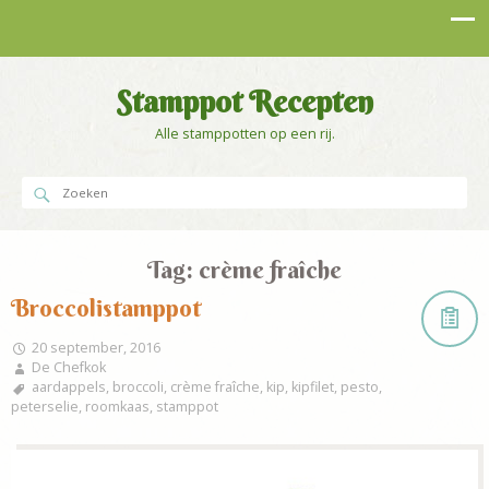
Stamppot Recepten
Alle stamppotten op een rij.
Tag:
crème fraîche
Broccolistamppot
20 september, 2016
De Chefkok
aardappels
,
broccoli
,
crème fraîche
,
kip
,
kipfilet
,
pesto
,
peterselie
,
roomkaas
,
stamppot