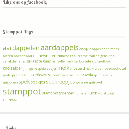
Like ons op facebook.
Stamppot Tags
aardappels
aardappelen
andijvie
appel
appelmoes
cashewnoten
bieten
boerenkool
chinese kool
crème fraîche
gehaktbal
geraspte kaas
gehaktballetjes
halfvolle melk
karbonade
kip
knoflook
melk
knolselderij
mosterd
ovenschotel
magere spekreepjes
nasikruiden
rookworst
rucola
pesto
prei
rode ui
roomkaas
rozijnen
sjalot
slavink
spek
spekreepjes
spekjes
snijbonen
spinazie
spitskool
stamppot
uien
stamppotgroenten
tomaten
worst
zout
zuurkool
Links