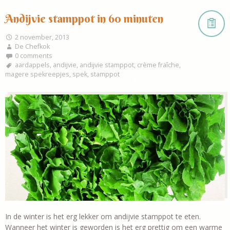
Andijvie stamppot in 60 minuten
2 november, 2013
De Chefkok
0 comments
aardappels
,
andijvie
,
andijvie stamppot
,
crème fraîche
,
magere spekreepjes
,
spek
,
stamppot
In de winter is het erg lekker om andijvie stamppot te eten.
Wanneer het winter is geworden is het erg prettig om een warme