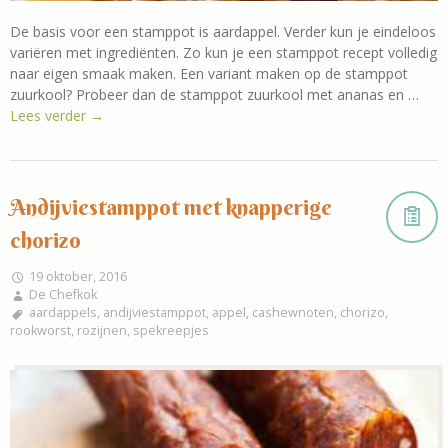
De basis voor een stamppot is aardappel. Verder kun je eindeloos
variëren met ingrediënten. Zo kun je een stamppot recept volledig
naar eigen smaak maken. Een variant maken op de stamppot
zuurkool? Probeer dan de stamppot zuurkool met ananas en …
Lees verder
→
Andijviestamppot met knapperige
chorizo
19 oktober, 2016
De Chefkok
aardappels
,
andijviestamppot
,
appel
,
cashewnoten
,
chorizo
,
rookworst
,
rozijnen
,
spekreepjes