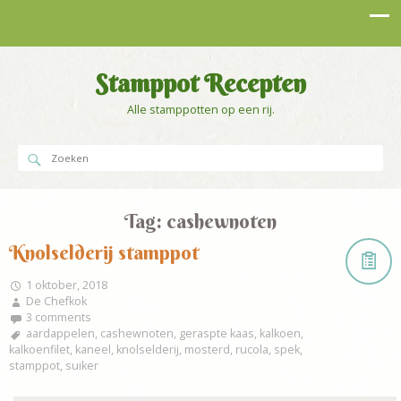
Stamppot Recepten
Alle stamppotten op een rij.
Tag:
cashewnoten
Knolselderij stamppot
1 oktober, 2018
De Chefkok
3 comments
aardappelen
,
cashewnoten
,
geraspte kaas
,
kalkoen
,
kalkoenfilet
,
kaneel
,
knolselderij
,
mosterd
,
rucola
,
spek
,
stamppot
,
suiker