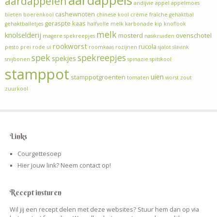
aardappels
aardappelen
andijvie
appel
appelmoes
cashewnoten
bieten
boerenkool
chinese kool
crème fraîche
gehaktbal
geraspte kaas
gehaktballetjes
halfvolle melk
karbonade
kip
knoflook
melk
knolselderij
mosterd
ovenschotel
magere spekreepjes
nasikruiden
rookworst
rucola
pesto
prei
rode ui
roomkaas
rozijnen
sjalot
slavink
spek
spekreepjes
spekjes
snijbonen
spinazie
spitskool
stamppot
uien
stamppotgroenten
tomaten
worst
zout
zuurkool
Links
Courgettesoep
Hier jouw link? Neem contact op!
Recept insturen
Wil jij een recept delen met deze websites? Stuur hem dan op via