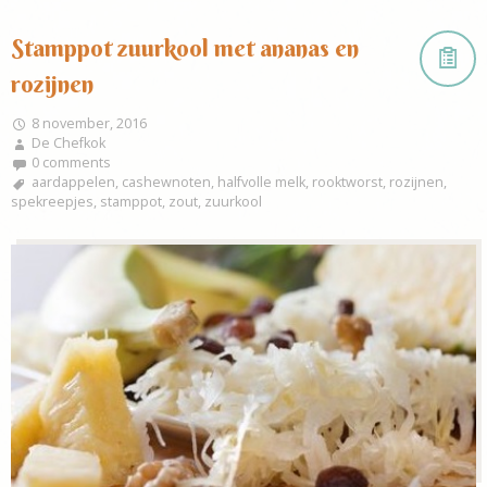
Stamppot zuurkool met ananas en
rozijnen
8 november, 2016
De Chefkok
0 comments
aardappelen
,
cashewnoten
,
halfvolle melk
,
rooktworst
,
rozijnen
,
spekreepjes
,
stamppot
,
zout
,
zuurkool