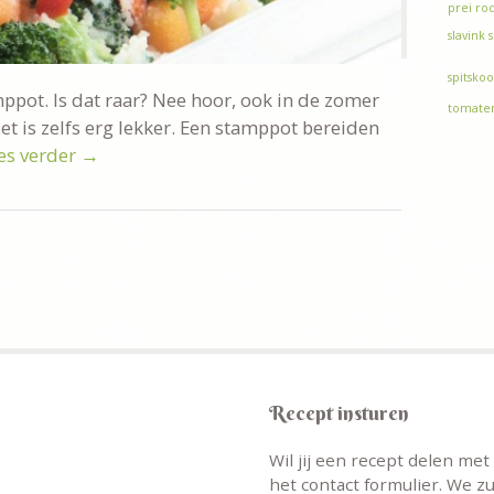
prei
rod
slavink
spitskoo
mppot. Is dat raar? Nee hoor, ook in de zomer
tomate
et is zelfs erg lekker. Een stamppot bereiden
es verder
→
Recept insturen
Wil jij een recept delen me
het contact formulier. We zu