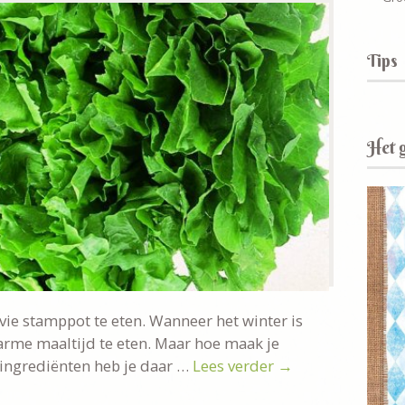
Tips
Het 
jvie stamppot te eten. Wanneer het winter is
arme maaltijd te eten. Maar hoe maak je
 ingrediënten heb je daar …
Lees verder
→