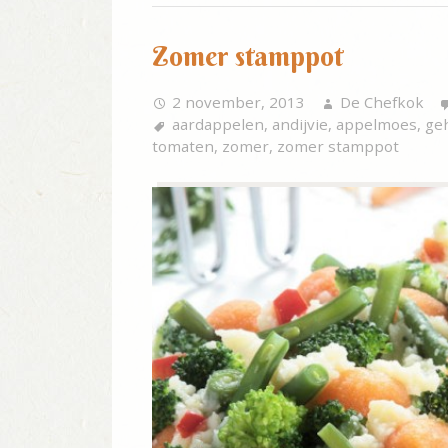
Zomer stamppot
2 november, 2013
De Chefkok
aardappelen
,
andijvie
,
appelmoes
,
ge
tomaten
,
zomer
,
zomer stamppot