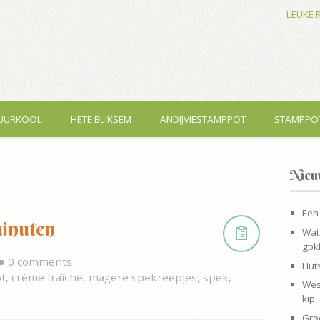
LEUKE 
UURKOOL
HETE BLIKSEM
ANDIJVIESTAMPPOT
STAMPPO
Nieu
Een
minuten
Wat
gokl
0 comments
Hut
ot
,
crème fraîche
,
magere spekreepjes
,
spek
,
Wes
kip
Gro