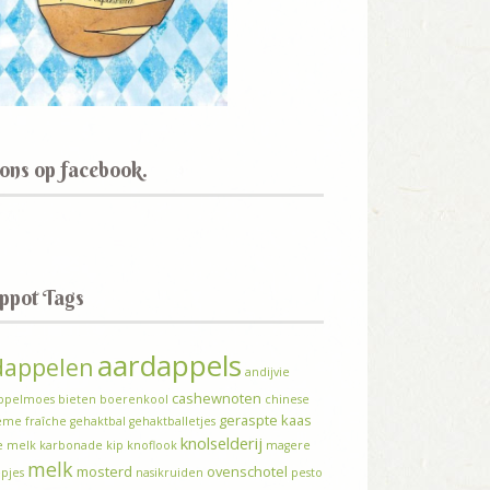
 ons op facebook.
ppot Tags
aardappels
dappelen
andijvie
cashewnoten
ppelmoes
bieten
boerenkool
chinese
geraspte kaas
ème fraîche
gehaktbal
gehaktballetjes
knolselderij
le melk
karbonade
kip
knoflook
magere
melk
mosterd
ovenschotel
pjes
nasikruiden
pesto