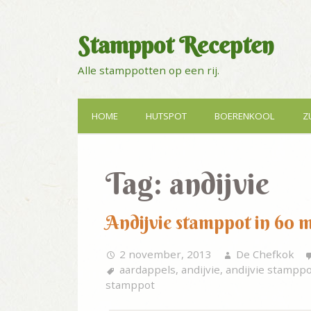
Stamppot Recepten
Alle stamppotten op een rij.
HOME
HUTSPOT
BOERENKOOL
Z
Tag:
andijvie
Andijvie stamppot in 60 
2 november, 2013
De Chefkok
aardappels
,
andijvie
,
andijvie stampp
stamppot