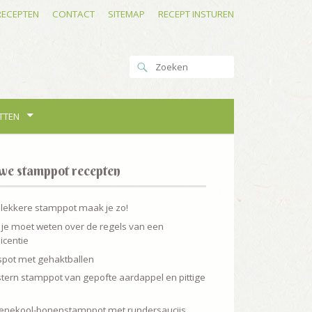
RECEPTEN
CONTACT
SITEMAP
RECEPT INSTUREN
TTEN
we stamppot recepten
 lekkere stamppot maak je zo!
 je moet weten over de regels van een
icentie
spot met gehaktballen
tern stamppot van gepofte aardappel en pittige
enekool-bonenstamppot met rundersaucijs