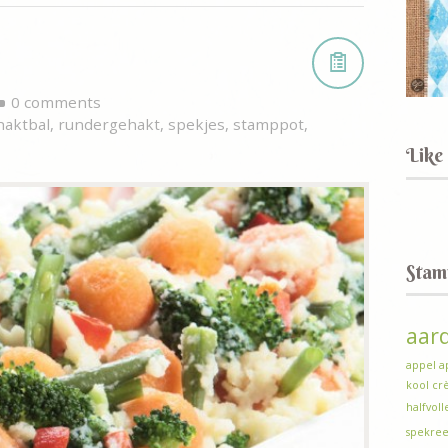
0 comments
haktbal
,
rundergehakt
,
spekjes
,
stamppot
,
Like
Stam
aar
appel
a
kool
cr
halfvol
spekree