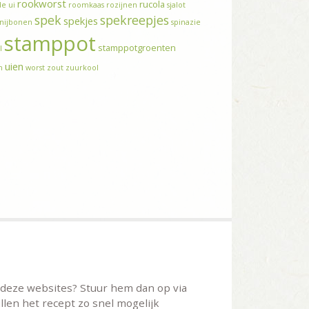
rookworst
rucola
e ui
roomkaas
rozijnen
sjalot
spek
spekreepjes
spekjes
snijbonen
spinazie
stamppot
stamppotgroenten
l
uien
n
worst
zout
zuurkool
t deze websites? Stuur hem dan op via
llen het recept zo snel mogelijk