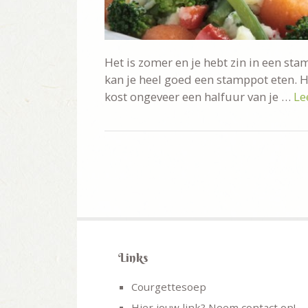
Het is zomer en je hebt zin in een sta
kan je heel goed een stamppot eten. H
kost ongeveer een halfuur van je …
Le
Links
Courgettesoep
Hier jouw link? Neem contact op!