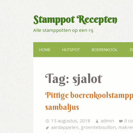
Stamppot Recepten
Alle stamppotten op een rij.
HOME
HUTSPOT
BOERENKOOL
Z
Tag:
sjalot
Pittige boerenkoolstampp
sambaljus
15 augustus, 2018
admin
0 c
aardappelen
,
groentebouillon
,
makre