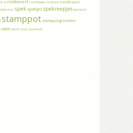
rookworst
rucola
e ui
roomkaas
rozijnen
sjalot
spek
spekreepjes
spekjes
snijbonen
spinazie
stamppot
stamppotgroenten
l
uien
n
worst
zout
zuurkool