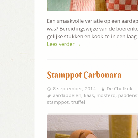
Een smaakvolle variatie op een aardap
was? Bereidingswijze van de boerenkoo
gelijke stukken en kook ze in een laag
Lees verder
→
Stamppot Carbonara
8 september, 2014
De Chefkok
aardappelen
,
kaas
,
mosterd
,
paddens
stamppot
,
truffel