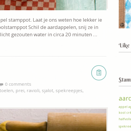
pel stamppot. Laat je ons weten hoe lekker ie
lstamppot Schil de aardappelen, snij ze in
 licht gezouten water in circa 20 minuten …
Like
Stam
0 comments
toelen
,
prei
,
ravioli
,
sjalot
,
spekreepjes
,
aar
appel
a
kool
cr
halfvol
spekree