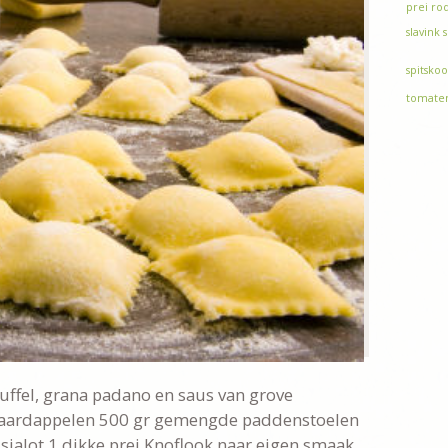
prei
rod
slavink
spitskoo
tomate
uffel, grana padano en saus van grove
e aardappelen 500 gr gemengde paddenstoelen
sjalot 1 dikke prei Knoflook naar eigen smaak