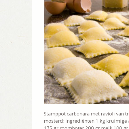
Stamppot carbonara met ravioli van tr
mosterd: Ingrediënten 1 kg kruimig
175 gr roomboter 200 gr melk 100 gr 