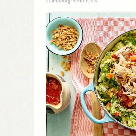
stamppotgroenten
,
vis