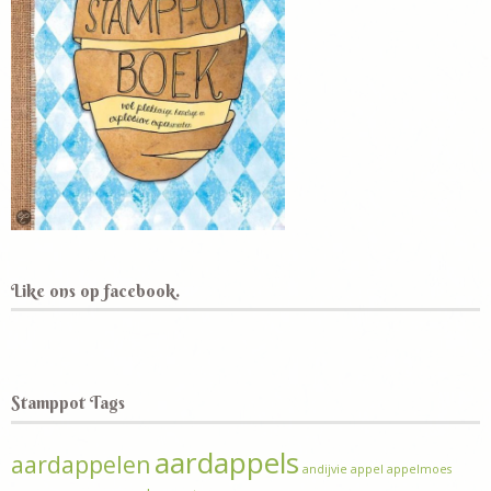
Like ons op facebook.
Stamppot Tags
aardappels
aardappelen
andijvie
appel
appelmoes