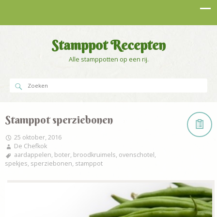
Stamppot Recepten
Alle stamppotten op een rij.
Stamppot sperziebonen
25 oktober, 2016
De Chefkok
aardappelen
,
boter
,
broodkruimels
,
ovenschotel
,
spekjes
,
sperziebonen
,
stamppot