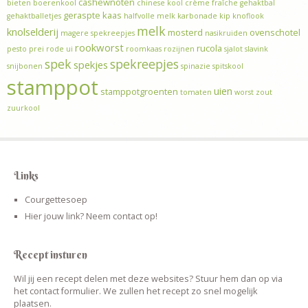
cashewnoten
bieten
boerenkool
chinese kool
crème fraîche
gehaktbal
geraspte kaas
gehaktballetjes
halfvolle melk
karbonade
kip
knoflook
melk
knolselderij
mosterd
ovenschotel
magere spekreepjes
nasikruiden
rookworst
rucola
pesto
prei
rode ui
roomkaas
rozijnen
sjalot
slavink
spek
spekreepjes
spekjes
snijbonen
spinazie
spitskool
stamppot
uien
stamppotgroenten
tomaten
worst
zout
zuurkool
Links
Courgettesoep
Hier jouw link? Neem contact op!
Recept insturen
Wil jij een recept delen met deze websites? Stuur hem dan op via
het contact formulier. We zullen het recept zo snel mogelijk
plaatsen.