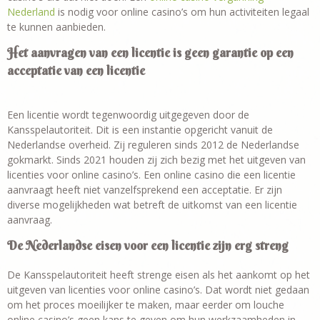
Nederland
is nodig voor online casino’s om hun activiteiten legaal
te kunnen aanbieden.
Het aanvragen van een licentie is geen garantie op een
acceptatie van een licentie
Een licentie wordt tegenwoordig uitgegeven door de
Kansspelautoriteit. Dit is een instantie opgericht vanuit de
Nederlandse overheid. Zij reguleren sinds 2012 de Nederlandse
gokmarkt. Sinds 2021 houden zij zich bezig met het uitgeven van
licenties voor online casino’s. Een online casino die een licentie
aanvraagt heeft niet vanzelfsprekend een acceptatie. Er zijn
diverse mogelijkheden wat betreft de uitkomst van een licentie
aanvraag.
De Nederlandse eisen voor een licentie zijn erg streng
De Kansspelautoriteit heeft strenge eisen als het aankomt op het
uitgeven van licenties voor online casino’s. Dat wordt niet gedaan
om het proces moeilijker te maken, maar eerder om louche
online casino’s geen kans te geven om hun werkzaamheden in